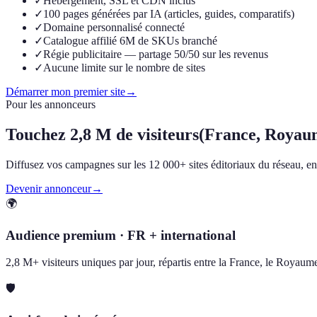
✓
Hébergement, SSL et CDN inclus
✓
100 pages générées par IA (articles, guides, comparatifs)
✓
Domaine personnalisé connecté
✓
Catalogue affilié 6M de SKUs branché
✓
Régie publicitaire — partage 50/50 sur les revenus
✓
Aucune limite sur le nombre de sites
Démarrer mon premier site
→
Pour les annonceurs
Touchez
2,8 M de visiteurs
(France, Royau
Diffusez vos campagnes sur les 12 000+ sites éditoriaux du réseau, en F
Devenir annonceur
→
🌍
Audience premium · FR + international
2,8 M+ visiteurs uniques par jour, répartis entre la France, le Royau
🛡️