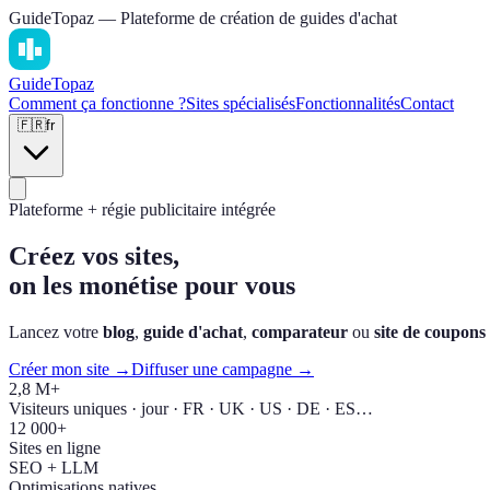
GuideTopaz — Plateforme de création de guides d'achat
Guide
Topaz
Comment ça fonctionne ?
Sites spécialisés
Fonctionnalités
Contact
🇫🇷
fr
Plateforme + régie publicitaire intégrée
Créez vos sites,
on les monétise pour vous
Lancez votre
blog
,
guide d'achat
,
comparateur
ou
site de coupons
Créer mon site →
Diffuser une campagne →
2,8 M+
Visiteurs uniques · jour · FR · UK · US · DE · ES…
12 000+
Sites en ligne
SEO + LLM
Optimisations natives