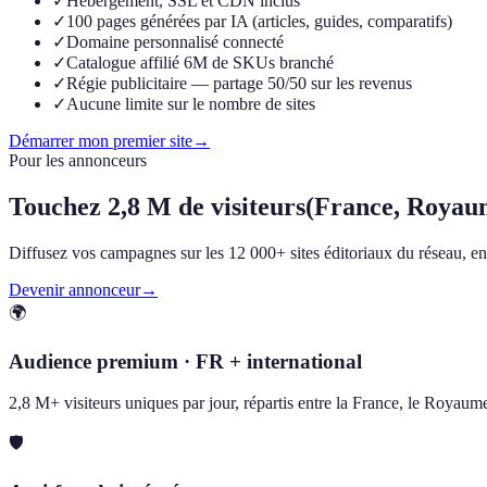
✓
Hébergement, SSL et CDN inclus
✓
100 pages générées par IA (articles, guides, comparatifs)
✓
Domaine personnalisé connecté
✓
Catalogue affilié 6M de SKUs branché
✓
Régie publicitaire — partage 50/50 sur les revenus
✓
Aucune limite sur le nombre de sites
Démarrer mon premier site
→
Pour les annonceurs
Touchez
2,8 M de visiteurs
(France, Royau
Diffusez vos campagnes sur les 12 000+ sites éditoriaux du réseau, en F
Devenir annonceur
→
🌍
Audience premium · FR + international
2,8 M+ visiteurs uniques par jour, répartis entre la France, le Royau
🛡️