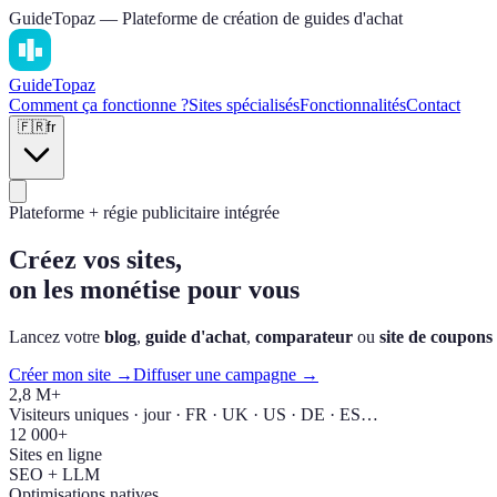
GuideTopaz — Plateforme de création de guides d'achat
Guide
Topaz
Comment ça fonctionne ?
Sites spécialisés
Fonctionnalités
Contact
🇫🇷
fr
Plateforme + régie publicitaire intégrée
Créez vos sites,
on les monétise pour vous
Lancez votre
blog
,
guide d'achat
,
comparateur
ou
site de coupons
Créer mon site →
Diffuser une campagne →
2,8 M+
Visiteurs uniques · jour · FR · UK · US · DE · ES…
12 000+
Sites en ligne
SEO + LLM
Optimisations natives