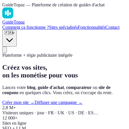
GuideTopaz — Plateforme de création de guides d'achat
Guide
Topaz
Comment ça fonctionne ?
Sites spécialisés
Fonctionnalités
Contact
🇫🇷
fr
Plateforme + régie publicitaire intégrée
Créez vos sites,
on les monétise pour vous
Lancez votre
blog
,
guide d'achat
,
comparateur
ou
site de
coupons
en quelques clics. Vous créez, on s'occupe du reste.
Créer mon site →
Diffuser une campagne →
2,8 M+
Visiteurs uniques · jour · FR · UK · US · DE · ES…
12 000+
Sites en ligne
SEO + LLM