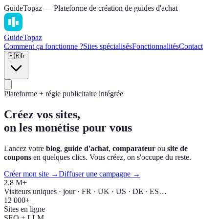
GuideTopaz — Plateforme de création de guides d'achat
Guide
Topaz
Comment ça fonctionne ?
Sites spécialisés
Fonctionnalités
Contact
🇫🇷
fr
Plateforme + régie publicitaire intégrée
Créez vos sites,
on les monétise pour vous
Lancez votre
blog
,
guide d'achat
,
comparateur
ou
site de
coupons
en quelques clics. Vous créez, on s'occupe du reste.
Créer mon site →
Diffuser une campagne →
2,8 M+
Visiteurs uniques · jour · FR · UK · US · DE · ES…
12 000+
Sites en ligne
SEO + LLM