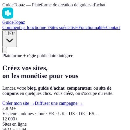
GuideTopaz — Plateforme de création de guides d'achat
Guide
Topaz
Comment ça fonctionne ?
Sites spécialisés
Fonctionnalités
Contact
🇫🇷
fr
Plateforme + régie publicitaire intégrée
Créez vos sites,
on les monétise pour vous
Lancez votre
blog
,
guide d'achat
,
comparateur
ou
site de
coupons
en quelques clics. Vous créez, on s'occupe du reste.
Créer mon site →
Diffuser une campagne →
2,8 M+
Visiteurs uniques · jour · FR · UK · US · DE · ES…
12 000+
Sites en ligne
SEO + LLM