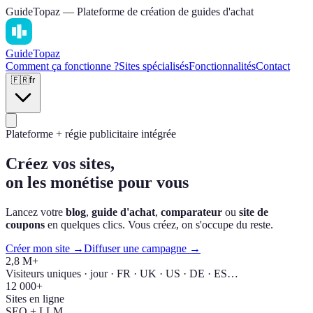
GuideTopaz — Plateforme de création de guides d'achat
Guide
Topaz
Comment ça fonctionne ?
Sites spécialisés
Fonctionnalités
Contact
🇫🇷
fr
Plateforme + régie publicitaire intégrée
Créez vos sites,
on les monétise pour vous
Lancez votre
blog
,
guide d'achat
,
comparateur
ou
site de
coupons
en quelques clics. Vous créez, on s'occupe du reste.
Créer mon site →
Diffuser une campagne →
2,8 M+
Visiteurs uniques · jour · FR · UK · US · DE · ES…
12 000+
Sites en ligne
SEO + LLM