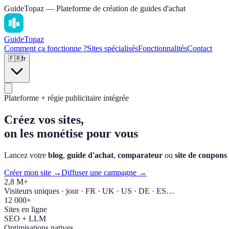
GuideTopaz — Plateforme de création de guides d'achat
Guide
Topaz
Comment ça fonctionne ?
Sites spécialisés
Fonctionnalités
Contact
🇫🇷
fr
Plateforme + régie publicitaire intégrée
Créez vos sites,
on les monétise pour vous
Lancez votre
blog
,
guide d'achat
,
comparateur
ou
site de coupons
Créer mon site →
Diffuser une campagne →
2,8 M+
Visiteurs uniques · jour · FR · UK · US · DE · ES…
12 000+
Sites en ligne
SEO + LLM
Optimisations natives