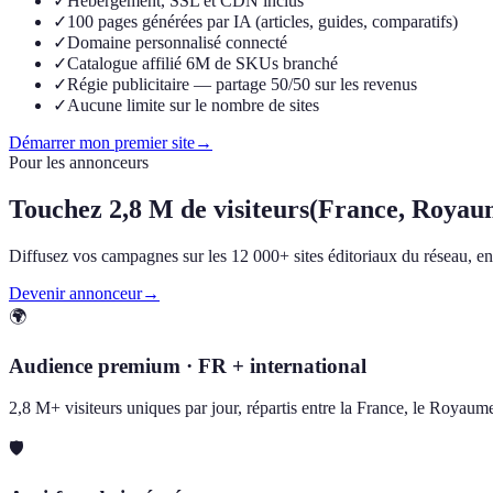
✓
Hébergement, SSL et CDN inclus
✓
100 pages générées par IA (articles, guides, comparatifs)
✓
Domaine personnalisé connecté
✓
Catalogue affilié 6M de SKUs branché
✓
Régie publicitaire — partage 50/50 sur les revenus
✓
Aucune limite sur le nombre de sites
Démarrer mon premier site
→
Pour les annonceurs
Touchez
2,8 M de visiteurs
(France, Royau
Diffusez vos campagnes sur les 12 000+ sites éditoriaux du réseau, en F
Devenir annonceur
→
🌍
Audience premium · FR + international
2,8 M+ visiteurs uniques par jour, répartis entre la France, le Royau
🛡️