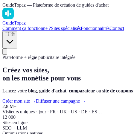
GuideTopaz — Plateforme de création de guides d'achat
Guide
Topaz
Comment ça fonctionne ?
Sites spécialisés
Fonctionnalités
Contact
🇫🇷
fr
Plateforme + régie publicitaire intégrée
Créez vos sites,
on les monétise pour vous
Lancez votre
blog
,
guide d'achat
,
comparateur
ou
site de coupons
Créer mon site →
Diffuser une campagne →
2,8 M+
Visiteurs uniques · jour · FR · UK · US · DE · ES…
12 000+
Sites en ligne
SEO + LLM
Optimisations natives