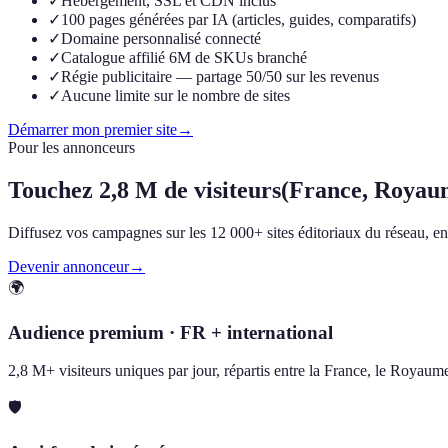
✓
Hébergement, SSL et CDN inclus
✓
100 pages générées par IA (articles, guides, comparatifs)
✓
Domaine personnalisé connecté
✓
Catalogue affilié 6M de SKUs branché
✓
Régie publicitaire — partage 50/50 sur les revenus
✓
Aucune limite sur le nombre de sites
Démarrer mon premier site
→
Pour les annonceurs
Touchez
2,8 M de visiteurs
(France, Royau
Diffusez vos campagnes sur les 12 000+ sites éditoriaux du réseau, en F
Devenir annonceur
→
🌍
Audience premium · FR + international
2,8 M+ visiteurs uniques par jour, répartis entre la France, le Royau
🛡️