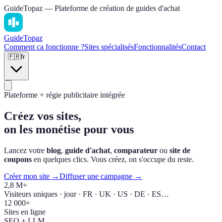
GuideTopaz — Plateforme de création de guides d'achat
Guide
Topaz
Comment ça fonctionne ?
Sites spécialisés
Fonctionnalités
Contact
🇫🇷
fr
Plateforme + régie publicitaire intégrée
Créez vos sites,
on les monétise pour vous
Lancez votre
blog
,
guide d'achat
,
comparateur
ou
site de
coupons
en quelques clics. Vous créez, on s'occupe du reste.
Créer mon site →
Diffuser une campagne →
2,8 M+
Visiteurs uniques · jour · FR · UK · US · DE · ES…
12 000+
Sites en ligne
SEO + LLM