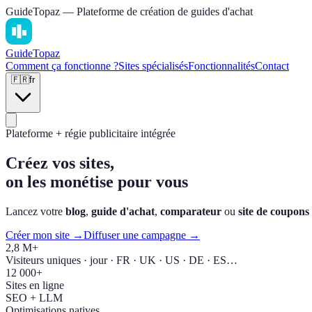
GuideTopaz — Plateforme de création de guides d'achat
Guide
Topaz
Comment ça fonctionne ?
Sites spécialisés
Fonctionnalités
Contact
🇫🇷
fr
Plateforme + régie publicitaire intégrée
Créez vos sites,
on les monétise pour vous
Lancez votre
blog
,
guide d'achat
,
comparateur
ou
site de coupons
Créer mon site →
Diffuser une campagne →
2,8 M+
Visiteurs uniques · jour · FR · UK · US · DE · ES…
12 000+
Sites en ligne
SEO + LLM
Optimisations natives