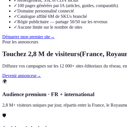
✓
Hébergement, SSL et CDN inclus
✓
100 pages générées par IA (articles, guides, comparatifs)
✓
Domaine personnalisé connecté
✓
Catalogue affilié 6M de SKUs branché
✓
Régie publicitaire — partage 50/50 sur les revenus
✓
Aucune limite sur le nombre de sites
Démarrer mon premier site
→
Pour les annonceurs
Touchez
2,8 M de visiteurs
(France, Royau
Diffusez vos campagnes sur les 12 000+ sites éditoriaux du réseau, en F
Devenir annonceur
→
🌍
Audience premium · FR + international
2,8 M+ visiteurs uniques par jour, répartis entre la France, le Royau
🛡️