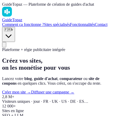
GuideTopaz — Plateforme de création de guides d'achat
Guide
Topaz
Comment ça fonctionne ?
Sites spécialisés
Fonctionnalités
Contact
🇫🇷
fr
Plateforme + régie publicitaire intégrée
Créez vos sites,
on les monétise pour vous
Lancez votre
blog
,
guide d'achat
,
comparateur
ou
site de
coupons
en quelques clics. Vous créez, on s'occupe du reste.
Créer mon site →
Diffuser une campagne →
2,8 M+
Visiteurs uniques · jour · FR · UK · US · DE · ES…
12 000+
Sites en ligne
SEO + LLM