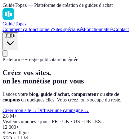
GuideTopaz — Plateforme de création de guides d'achat
Guide
Topaz
Comment ça fonctionne ?
Sites spécialisés
Fonctionnalités
Contact
🇫🇷
fr
Plateforme + régie publicitaire intégrée
Créez vos sites,
on les monétise pour vous
Lancez votre
blog
,
guide d'achat
,
comparateur
ou
site de
coupons
en quelques clics. Vous créez, on s'occupe du reste.
Créer mon site →
Diffuser une campagne →
2,8 M+
Visiteurs uniques · jour · FR · UK · US · DE · ES…
12 000+
Sites en ligne
SEO + LLM