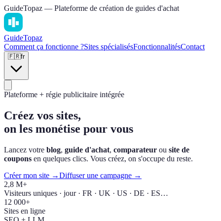
GuideTopaz — Plateforme de création de guides d'achat
Guide
Topaz
Comment ça fonctionne ?
Sites spécialisés
Fonctionnalités
Contact
🇫🇷
fr
Plateforme + régie publicitaire intégrée
Créez vos sites,
on les monétise pour vous
Lancez votre
blog
,
guide d'achat
,
comparateur
ou
site de
coupons
en quelques clics. Vous créez, on s'occupe du reste.
Créer mon site →
Diffuser une campagne →
2,8 M+
Visiteurs uniques · jour · FR · UK · US · DE · ES…
12 000+
Sites en ligne
SEO + LLM