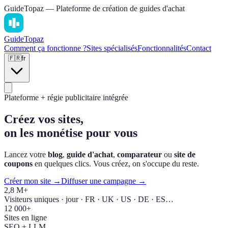
GuideTopaz — Plateforme de création de guides d'achat
Guide
Topaz
Comment ça fonctionne ?
Sites spécialisés
Fonctionnalités
Contact
🇫🇷
fr
Plateforme + régie publicitaire intégrée
Créez vos sites,
on les monétise pour vous
Lancez votre
blog
,
guide d'achat
,
comparateur
ou
site de
coupons
en quelques clics. Vous créez, on s'occupe du reste.
Créer mon site →
Diffuser une campagne →
2,8 M+
Visiteurs uniques · jour · FR · UK · US · DE · ES…
12 000+
Sites en ligne
SEO + LLM