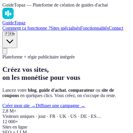
GuideTopaz — Plateforme de création de guides d'achat
Guide
Topaz
Comment ça fonctionne ?
Sites spécialisés
Fonctionnalités
Contact
🇫🇷
fr
Plateforme + régie publicitaire intégrée
Créez vos sites,
on les monétise pour vous
Lancez votre
blog
,
guide d'achat
,
comparateur
ou
site de
coupons
en quelques clics. Vous créez, on s'occupe du reste.
Créer mon site →
Diffuser une campagne →
2,8 M+
Visiteurs uniques · jour · FR · UK · US · DE · ES…
12 000+
Sites en ligne
SEO + LLM