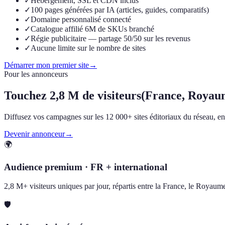
✓
Hébergement, SSL et CDN inclus
✓
100 pages générées par IA (articles, guides, comparatifs)
✓
Domaine personnalisé connecté
✓
Catalogue affilié 6M de SKUs branché
✓
Régie publicitaire — partage 50/50 sur les revenus
✓
Aucune limite sur le nombre de sites
Démarrer mon premier site
→
Pour les annonceurs
Touchez
2,8 M de visiteurs
(France, Royau
Diffusez vos campagnes sur les 12 000+ sites éditoriaux du réseau, en F
Devenir annonceur
→
🌍
Audience premium · FR + international
2,8 M+ visiteurs uniques par jour, répartis entre la France, le Royau
🛡️