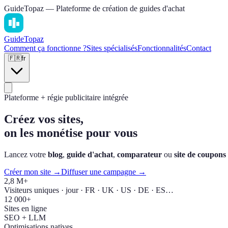
GuideTopaz — Plateforme de création de guides d'achat
Guide
Topaz
Comment ça fonctionne ?
Sites spécialisés
Fonctionnalités
Contact
🇫🇷
fr
Plateforme + régie publicitaire intégrée
Créez vos sites,
on les monétise pour vous
Lancez votre
blog
,
guide d'achat
,
comparateur
ou
site de coupons
Créer mon site →
Diffuser une campagne →
2,8 M+
Visiteurs uniques · jour · FR · UK · US · DE · ES…
12 000+
Sites en ligne
SEO + LLM
Optimisations natives