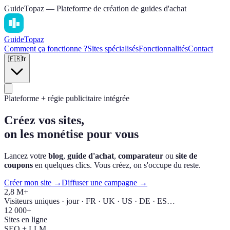
GuideTopaz — Plateforme de création de guides d'achat
Guide
Topaz
Comment ça fonctionne ?
Sites spécialisés
Fonctionnalités
Contact
🇫🇷
fr
Plateforme + régie publicitaire intégrée
Créez vos sites,
on les monétise pour vous
Lancez votre
blog
,
guide d'achat
,
comparateur
ou
site de
coupons
en quelques clics. Vous créez, on s'occupe du reste.
Créer mon site →
Diffuser une campagne →
2,8 M+
Visiteurs uniques · jour · FR · UK · US · DE · ES…
12 000+
Sites en ligne
SEO + LLM