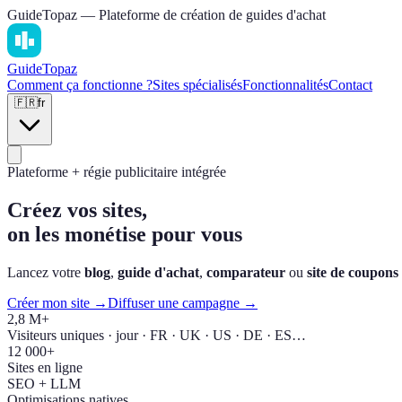
GuideTopaz — Plateforme de création de guides d'achat
Guide
Topaz
Comment ça fonctionne ?
Sites spécialisés
Fonctionnalités
Contact
🇫🇷
fr
Plateforme + régie publicitaire intégrée
Créez vos sites,
on les monétise pour vous
Lancez votre
blog
,
guide d'achat
,
comparateur
ou
site de coupons
Créer mon site →
Diffuser une campagne →
2,8 M+
Visiteurs uniques · jour · FR · UK · US · DE · ES…
12 000+
Sites en ligne
SEO + LLM
Optimisations natives