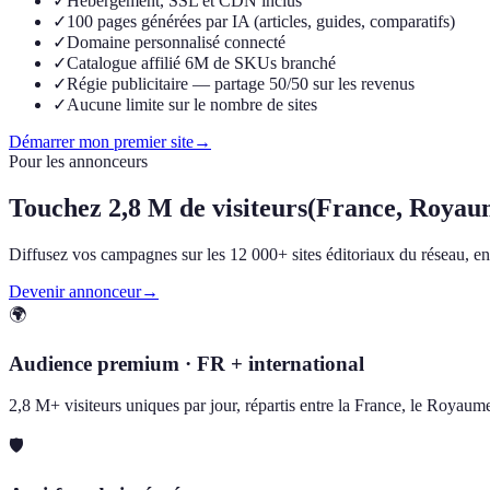
✓
Hébergement, SSL et CDN inclus
✓
100 pages générées par IA (articles, guides, comparatifs)
✓
Domaine personnalisé connecté
✓
Catalogue affilié 6M de SKUs branché
✓
Régie publicitaire — partage 50/50 sur les revenus
✓
Aucune limite sur le nombre de sites
Démarrer mon premier site
→
Pour les annonceurs
Touchez
2,8 M de visiteurs
(France, Royau
Diffusez vos campagnes sur les 12 000+ sites éditoriaux du réseau, en F
Devenir annonceur
→
🌍
Audience premium · FR + international
2,8 M+ visiteurs uniques par jour, répartis entre la France, le Royau
🛡️