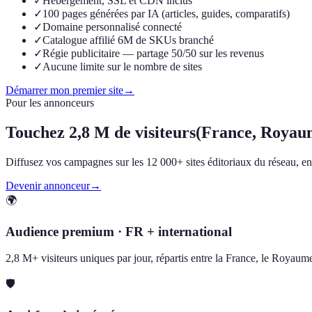
✓
Hébergement, SSL et CDN inclus
✓
100 pages générées par IA (articles, guides, comparatifs)
✓
Domaine personnalisé connecté
✓
Catalogue affilié 6M de SKUs branché
✓
Régie publicitaire — partage 50/50 sur les revenus
✓
Aucune limite sur le nombre de sites
Démarrer mon premier site
→
Pour les annonceurs
Touchez
2,8 M de visiteurs
(France, Royau
Diffusez vos campagnes sur les 12 000+ sites éditoriaux du réseau, en F
Devenir annonceur
→
🌍
Audience premium · FR + international
2,8 M+ visiteurs uniques par jour, répartis entre la France, le Royau
🛡️