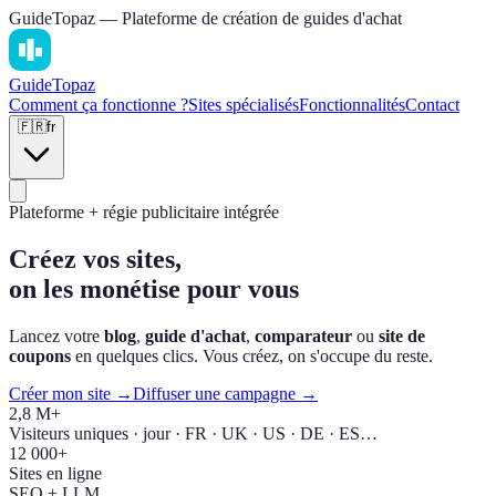
GuideTopaz — Plateforme de création de guides d'achat
Guide
Topaz
Comment ça fonctionne ?
Sites spécialisés
Fonctionnalités
Contact
🇫🇷
fr
Plateforme + régie publicitaire intégrée
Créez vos sites,
on les monétise pour vous
Lancez votre
blog
,
guide d'achat
,
comparateur
ou
site de
coupons
en quelques clics. Vous créez, on s'occupe du reste.
Créer mon site →
Diffuser une campagne →
2,8 M+
Visiteurs uniques · jour · FR · UK · US · DE · ES…
12 000+
Sites en ligne
SEO + LLM