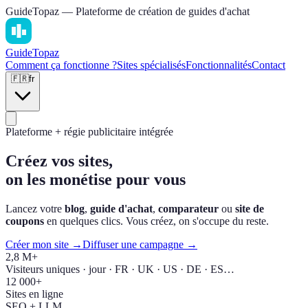
GuideTopaz — Plateforme de création de guides d'achat
Guide
Topaz
Comment ça fonctionne ?
Sites spécialisés
Fonctionnalités
Contact
🇫🇷
fr
Plateforme + régie publicitaire intégrée
Créez vos sites,
on les monétise pour vous
Lancez votre
blog
,
guide d'achat
,
comparateur
ou
site de
coupons
en quelques clics. Vous créez, on s'occupe du reste.
Créer mon site →
Diffuser une campagne →
2,8 M+
Visiteurs uniques · jour · FR · UK · US · DE · ES…
12 000+
Sites en ligne
SEO + LLM