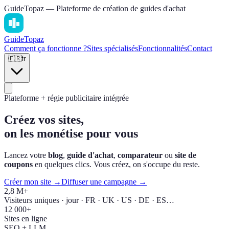
GuideTopaz — Plateforme de création de guides d'achat
Guide
Topaz
Comment ça fonctionne ?
Sites spécialisés
Fonctionnalités
Contact
🇫🇷
fr
Plateforme + régie publicitaire intégrée
Créez vos sites,
on les monétise pour vous
Lancez votre
blog
,
guide d'achat
,
comparateur
ou
site de
coupons
en quelques clics. Vous créez, on s'occupe du reste.
Créer mon site →
Diffuser une campagne →
2,8 M+
Visiteurs uniques · jour · FR · UK · US · DE · ES…
12 000+
Sites en ligne
SEO + LLM