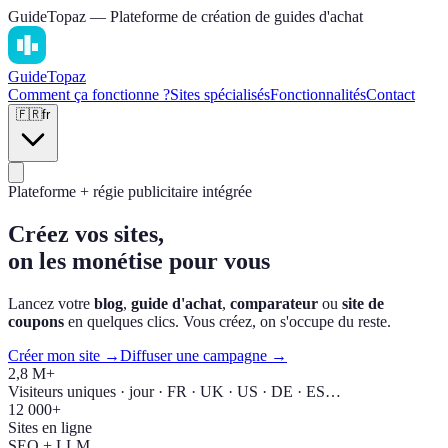
GuideTopaz — Plateforme de création de guides d'achat
Guide
Topaz
Comment ça fonctionne ?
Sites spécialisés
Fonctionnalités
Contact
🇫🇷
fr
Plateforme + régie publicitaire intégrée
Créez vos sites,
on les monétise pour vous
Lancez votre
blog
,
guide d'achat
,
comparateur
ou
site de
coupons
en quelques clics. Vous créez, on s'occupe du reste.
Créer mon site →
Diffuser une campagne →
2,8 M+
Visiteurs uniques · jour · FR · UK · US · DE · ES…
12 000+
Sites en ligne
SEO + LLM