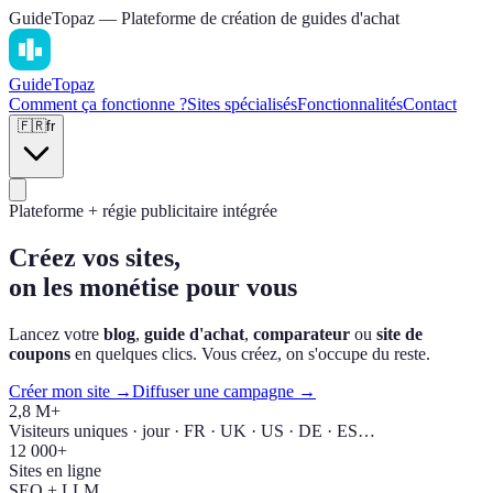
GuideTopaz — Plateforme de création de guides d'achat
Guide
Topaz
Comment ça fonctionne ?
Sites spécialisés
Fonctionnalités
Contact
🇫🇷
fr
Plateforme + régie publicitaire intégrée
Créez vos sites,
on les monétise pour vous
Lancez votre
blog
,
guide d'achat
,
comparateur
ou
site de
coupons
en quelques clics. Vous créez, on s'occupe du reste.
Créer mon site →
Diffuser une campagne →
2,8 M+
Visiteurs uniques · jour · FR · UK · US · DE · ES…
12 000+
Sites en ligne
SEO + LLM