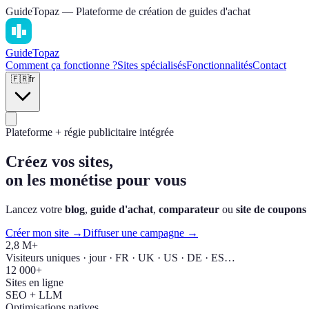
GuideTopaz — Plateforme de création de guides d'achat
Guide
Topaz
Comment ça fonctionne ?
Sites spécialisés
Fonctionnalités
Contact
🇫🇷
fr
Plateforme + régie publicitaire intégrée
Créez vos sites,
on les monétise pour vous
Lancez votre
blog
,
guide d'achat
,
comparateur
ou
site de coupons
Créer mon site →
Diffuser une campagne →
2,8 M+
Visiteurs uniques · jour · FR · UK · US · DE · ES…
12 000+
Sites en ligne
SEO + LLM
Optimisations natives