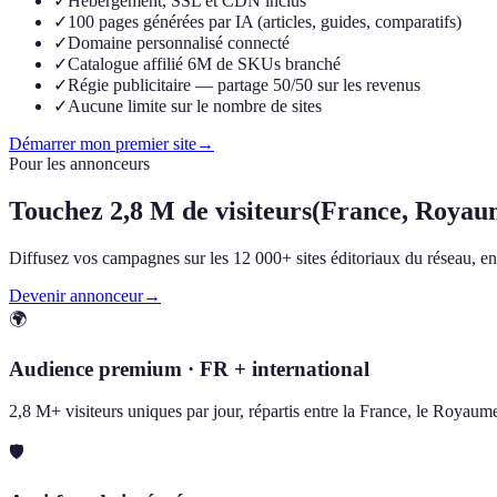
✓
Hébergement, SSL et CDN inclus
✓
100 pages générées par IA (articles, guides, comparatifs)
✓
Domaine personnalisé connecté
✓
Catalogue affilié 6M de SKUs branché
✓
Régie publicitaire — partage 50/50 sur les revenus
✓
Aucune limite sur le nombre de sites
Démarrer mon premier site
→
Pour les annonceurs
Touchez
2,8 M de visiteurs
(France, Royau
Diffusez vos campagnes sur les 12 000+ sites éditoriaux du réseau, en F
Devenir annonceur
→
🌍
Audience premium · FR + international
2,8 M+ visiteurs uniques par jour, répartis entre la France, le Royau
🛡️